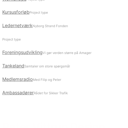
Kursusforløb
Project type
Ledernetværk
Nyborg Strand Fonden
Project type
Foreningsudvikling
Vi gør verden større på Amager
Tankeland
Samtaler om store spørgsmål
Medlemsradio
Med Filip og Peter
Ambassadører
Rådet for Sikker Trafik
Peter Vittrup Design