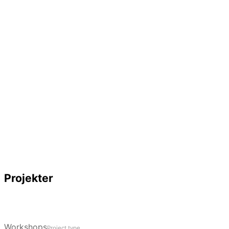
Ung 
Underhold
Projekter
Workshops
Project type